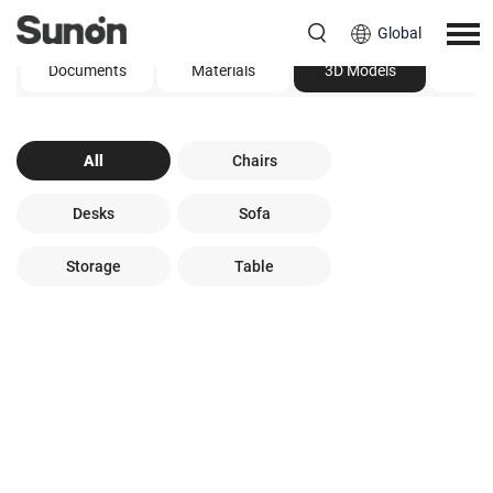
Global
Documents
Materials
3D Models
Vi
All
Chairs
Desks
Sofa
Storage
Table